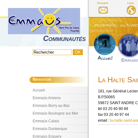
Annuaire
Liens
Communautés
La Halte Sai
Navigation
Accueil
181, rue Général Lecler
B.P.50065
Emmaüs Amiens
59872 SAINT ANDRE C
Emmaüs Berry au Bac
tél 03 20 40 90 89
Emmaüs Boulogne sur Mer
fax 03 20 40 97 44
email :
la-halte-saint-
Emmaüs Calais
Emmaüs Dunkerque
Emmaüs Erquery