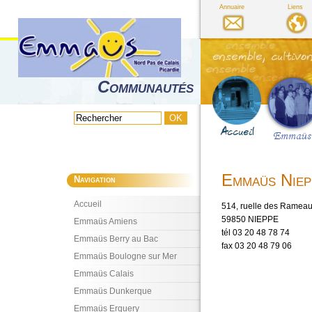
Annuaire
Liens
Communautés
Emmaüs Niep
Navigation
Accueil
514, ruelle des Ramea
59850 NIEPPE
Emmaüs Amiens
tél 03 20 48 78 74
Emmaüs Berry au Bac
fax 03 20 48 79 06
Emmaüs Boulogne sur Mer
Emmaüs Calais
Emmaüs Dunkerque
Emmaüs Erquery